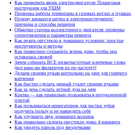
Как проверить якорь электродвигателя: Пошаговая
инструкция для УШМ
Проверка работы термопары в газовых котлах и пушках
Почему крошатся щетки в электроинструменте:
причины и способы решения
Обмотки статора коллекторного двигателя: проверка
сопротивления и параметры ремонта
Как резать оргстекло в домашних условиях: простые
инструменты и методы
Как правильно сохранить зелень дома, чтобы она
оставалась свежей
Зачем собирать ВСЕ низкочастотные ключевые слова
(все рано-же фильтруем их по частоте)?
Делаем своими рукам коптильню на даче для горячего
копчения
Как быстро сделать дачный туалет своими руками
Как за день сделать летний душ на даче
Кратко — как правильно пользоваться индукционной
плитой
Как пользоваться ирригатором для чистки зубов
получить пользу и не навредить себе
Как улучшить звук домашних колонок
Как правильно склеить оргстекло дома: 4 варианта
Как увидеть пароль под звездочками