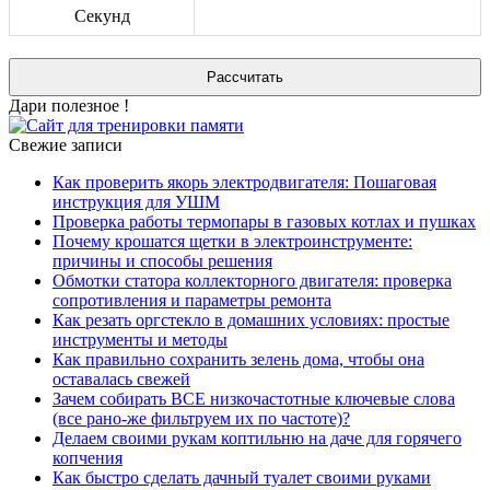
Секунд
Дари полезное !
Свежие записи
Как проверить якорь электродвигателя: Пошаговая
инструкция для УШМ
Проверка работы термопары в газовых котлах и пушках
Почему крошатся щетки в электроинструменте:
причины и способы решения
Обмотки статора коллекторного двигателя: проверка
сопротивления и параметры ремонта
Как резать оргстекло в домашних условиях: простые
инструменты и методы
Как правильно сохранить зелень дома, чтобы она
оставалась свежей
Зачем собирать ВСЕ низкочастотные ключевые слова
(все рано-же фильтруем их по частоте)?
Делаем своими рукам коптильню на даче для горячего
копчения
Как быстро сделать дачный туалет своими руками