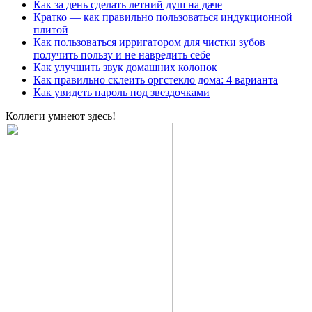
Как за день сделать летний душ на даче
Кратко — как правильно пользоваться индукционной
плитой
Как пользоваться ирригатором для чистки зубов
получить пользу и не навредить себе
Как улучшить звук домашних колонок
Как правильно склеить оргстекло дома: 4 варианта
Как увидеть пароль под звездочками
Коллеги умнеют здесь!