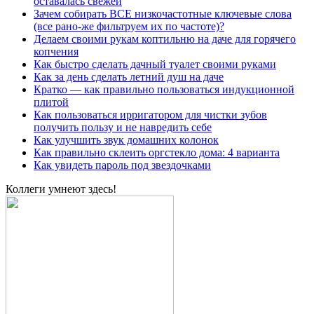
оставалась свежей
Зачем собирать ВСЕ низкочастотные ключевые слова
(все рано-же фильтруем их по частоте)?
Делаем своими рукам коптильню на даче для горячего
копчения
Как быстро сделать дачный туалет своими руками
Как за день сделать летний душ на даче
Кратко — как правильно пользоваться индукционной
плитой
Как пользоваться ирригатором для чистки зубов
получить пользу и не навредить себе
Как улучшить звук домашних колонок
Как правильно склеить оргстекло дома: 4 варианта
Как увидеть пароль под звездочками
Коллеги умнеют здесь!